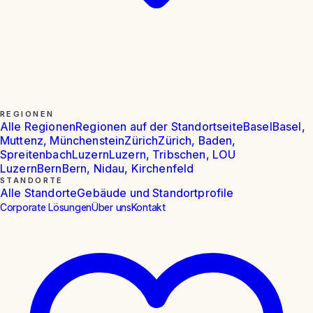
REGIONEN
Alle Regionen
Regionen auf der Standortseite
Basel
Basel,
Muttenz, Münchenstein
Zürich
Zürich, Baden,
Spreitenbach
Luzern
Luzern, Tribschen, LOU
Luzern
Bern
Bern, Nidau, Kirchenfeld
STANDORTE
Alle Standorte
Gebäude und Standortprofile
Corporate Lösungen
Über uns
Kontakt