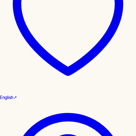
English
↗